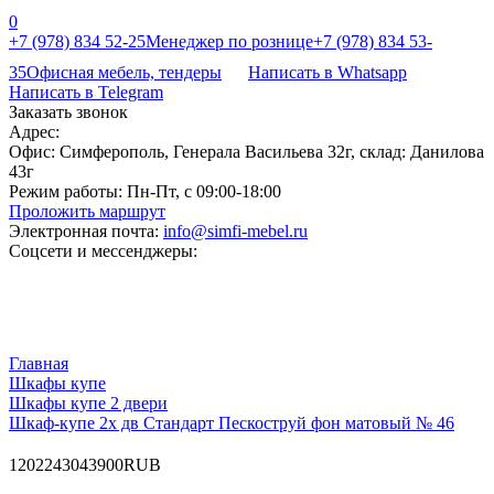
0
+7 (978) 834 52-25
Менеджер по рознице
+7 (978) 834 53-
35
Офисная мебель, тендеры
Написать в Whatsapp
Написать в Telegram
Заказать звонок
Адрес:
Офис: Симферополь, Генерала Васильева 32г, склад: Данилова
43г
Режим работы:
Пн-Пт, с 09:00-18:00
Проложить маршрут
Электронная почта:
info@simfi-mebel.ru
Соцсети и мессенджеры:
Главная
Шкафы купе
Шкафы купе 2 двери
Шкаф-купе 2х дв Стандарт Пескоструй фон матовый № 46
120
22430
43900
RUB