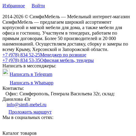
Избранное
Войти
2014-2026 © СимфиМебель — Мебельный интернет-магазин
СимфиМебель — предлагаем широкий ассортимент
корпусной и мягкой мебели для дома, а также мебели для
офиса и гостиниц. Участвуем в тенедерах, работаем по
прямым договорам. Более 50 производителей и 20 000
наименований. Осуществляем доставку, сборку и замеры по
всему Крыму, Херсонской и Запорожской области.
+7 (978) 834 52-25
Менеджер по рознице
+7 (978) 834 53-35
Офисная мебель, тендеры
Написать в мессенджеры:
Написать в Telegram
Написать в Whatsapp
Контакты:
Офис: Симферополь, Генерала Васильева 32г, склад:
Данилова 43г
info@simfi-mebel.ru
Проложить маршрут
Мы в социальных сетях:
Каталог товаров