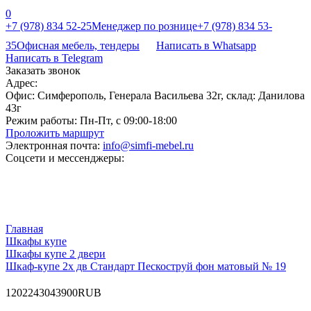
0
+7 (978) 834 52-25
Менеджер по рознице
+7 (978) 834 53-
35
Офисная мебель, тендеры
Написать в Whatsapp
Написать в Telegram
Заказать звонок
Адрес:
Офис: Симферополь, Генерала Васильева 32г, склад: Данилова
43г
Режим работы:
Пн-Пт, с 09:00-18:00
Проложить маршрут
Электронная почта:
info@simfi-mebel.ru
Соцсети и мессенджеры:
Главная
Шкафы купе
Шкафы купе 2 двери
Шкаф-купе 2х дв Стандарт Пескоструй фон матовый № 19
120
22430
43900
RUB