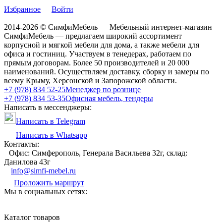
Избранное
Войти
2014-2026 © СимфиМебель — Мебельный интернет-магазин
СимфиМебель — предлагаем широкий ассортимент
корпусной и мягкой мебели для дома, а также мебели для
офиса и гостиниц. Участвуем в тенедерах, работаем по
прямым договорам. Более 50 производителей и 20 000
наименований. Осуществляем доставку, сборку и замеры по
всему Крыму, Херсонской и Запорожской области.
+7 (978) 834 52-25
Менеджер по рознице
+7 (978) 834 53-35
Офисная мебель, тендеры
Написать в мессенджеры:
Написать в Telegram
Написать в Whatsapp
Контакты:
Офис: Симферополь, Генерала Васильева 32г, склад:
Данилова 43г
info@simfi-mebel.ru
Проложить маршрут
Мы в социальных сетях:
Каталог товаров