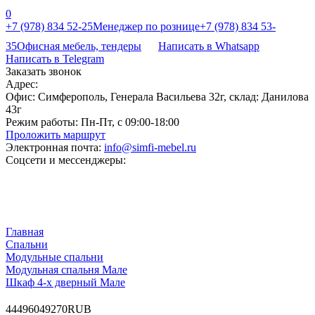
0
+7 (978) 834 52-25
Менеджер по рознице
+7 (978) 834 53-
35
Офисная мебель, тендеры
Написать в Whatsapp
Написать в Telegram
Заказать звонок
Адрес:
Офис: Симферополь, Генерала Васильева 32г, склад: Данилова
43г
Режим работы:
Пн-Пт, с 09:00-18:00
Проложить маршрут
Электронная почта:
info@simfi-mebel.ru
Соцсети и мессенджеры:
Главная
Cпальни
Модульные спальни
Модульная спальня Мале
Шкаф 4-х дверный Мале
4
44960
49270
RUB