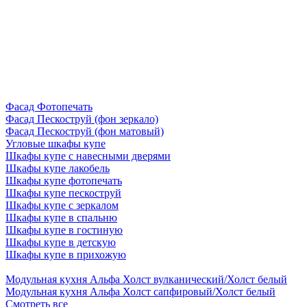
Фасад Фотопечать
Фасад Пескоструй (фон зеркало)
Фасад Пескоструй (фон матовый)
Угловые шкафы купе
Шкафы купе с навесными дверями
Шкафы купе лакобель
Шкафы купе фотопечать
Шкафы купе пескоструй
Шкафы купе с зеркалом
Шкафы купе в спальню
Шкафы купе в гостиную
Шкафы купе в детскую
Шкафы купе в прихожую
Модульная кухня Альфа Холст вулканический/Холст белый
Модульная кухня Альфа Холст сапфировый/Холст белый
Смотреть все