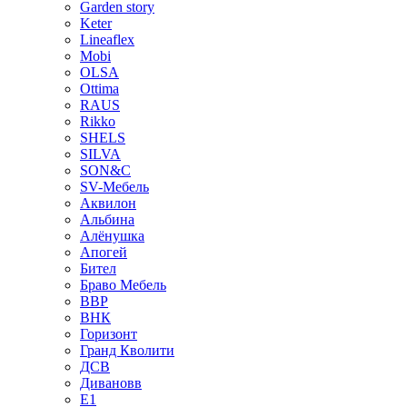
Garden story
Keter
Lineaflex
Mobi
OLSA
Ottima
RAUS
Rikko
SHELS
SILVA
SON&C
SV-Мебель
Аквилон
Альбина
Алёнушка
Апогей
Бител
Браво Мебель
ВВР
ВНК
Горизонт
Гранд Кволити
ДСВ
Дивановв
Е1