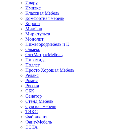
Ивару
Импэкс
Классная Мебель
Комфортная мебель
Корона
МилСон
Мир стульев
Монолит
Нижегородмебель и К
Олмеко
ОптМатрасМебель
Пирамида
Поллет
Просто Хорошая Мебель
Релакс
Ромис
Россия
СБК
Сенатор
Стенд Мебель
Сурская мебель
ТЭКС
Фабрикант
Фант-Мебель
ЭСТА