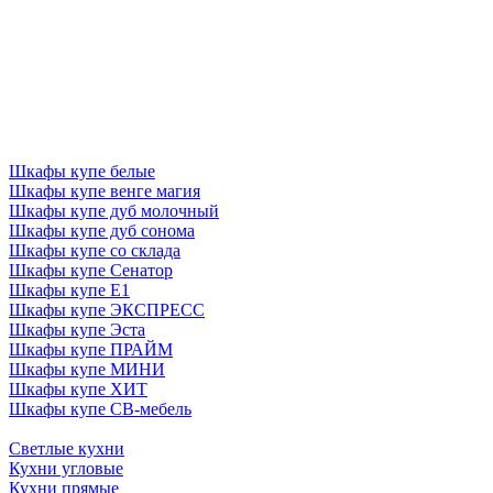
Шкафы купе белые
Шкафы купе венге магия
Шкафы купе дуб молочный
Шкафы купе дуб сонома
Шкафы купе со склада
Шкафы купе Сенатор
Шкафы купе Е1
Шкафы купе ЭКСПРЕСС
Шкафы купе Эста
Шкафы купе ПРАЙМ
Шкафы купе МИНИ
Шкафы купе ХИТ
Шкафы купе СВ-мебель
Светлые кухни
Кухни угловые
Кухни прямые