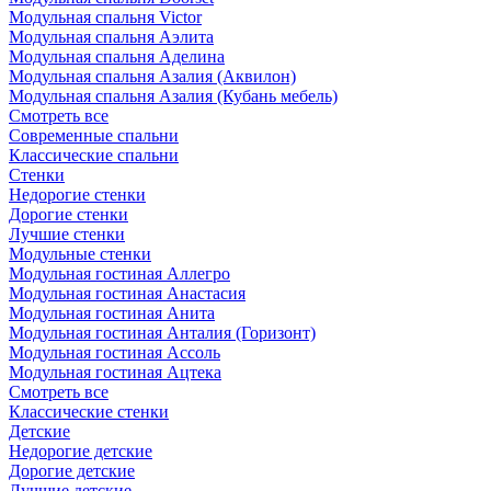
Модульная спальня Victor
Модульная спальня Аэлита
Модульная спальня Аделина
Модульная спальня Азалия (Аквилон)
Модульная спальня Азалия (Кубань мебель)
Смотреть все
Современные спальни
Классические спальни
Стенки
Недорогие стенки
Дорогие стенки
Лучшие стенки
Модульные стенки
Модульная гостиная Аллегро
Модульная гостиная Анастасия
Модульная гостиная Анита
Модульная гостиная Анталия (Горизонт)
Модульная гостиная Ассоль
Модульная гостиная Ацтека
Смотреть все
Классические стенки
Детские
Недорогие детские
Дорогие детские
Лучшие детские