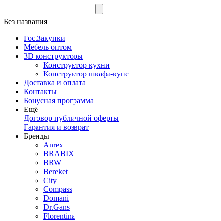
Без названия
Гос.Закупки
Мебель оптом
3D конструкторы
Конструктор кухни
Конструктор шкафа-купе
Доставка и оплата
Контакты
Бонусная программа
Ещё
Договор публичной оферты
Гарантия и возврат
Бренды
Anrex
BRABIX
BRW
Bereket
City
Compass
Domani
Dr.Gans
Florentina